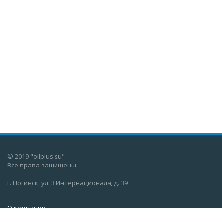
© 2019 "oilplus.su"
Все права защищены.
г. Ногинск, ул. 3 Интернационала, д. 39
О компании