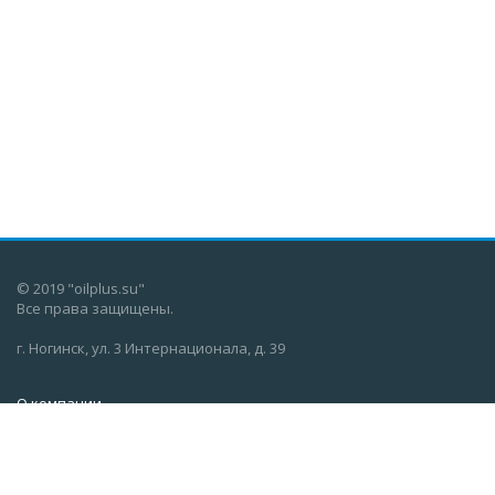
© 2019 "oilplus.su"
Все права защищены.
г. Ногинск, ул. 3 Интернационала, д. 39
О компании
Новости
Вопросы и ответы